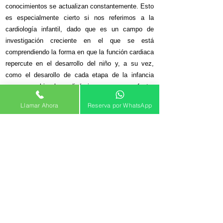
conocimientos se actualizan constantemente. Esto
es especialmente cierto si nos referimos a la
cardiología infantil, dado que es un campo de
investigación creciente en el que se está
comprendiendo la forma en que la función cardiaca
repercute en el desarrollo del niño y, a su vez,
como el desarollo de cada etapa de la infancia
genera cambios hemodinámicos que van a afectar
la función cardiaca. Es por esto que la atención de
Llamar Ahora
Reserva por WhatsApp
niños con problemas cardiológicos la debe realizar
un profesional que tenga formación específica para
este fin.