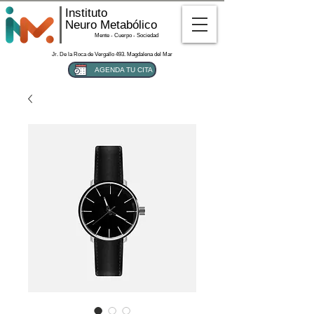
Instituto
Neuro Metabólico
Mente - Cuerpo - Sociedad
Jr. De la Roca de Vergallo 493. Magdalena del Mar
AGENDA TU CITA