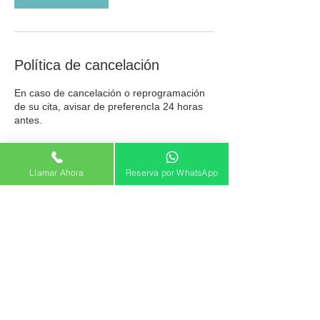
Política de cancelación
En caso de cancelación o reprogramación
de su cita, avisar de preferencIa 24 horas
antes.
Llamar Ahora
Reserva por WhatsApp
Datos de contacto
De La Roca De Vergallo 493, Magdalena
del Mar 15076, Perú