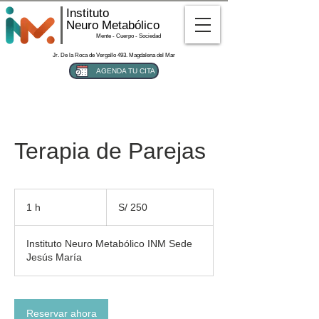
Instituto
Neuro Metabólico
Mente - Cuerpo - Sociedad
Jr. De la Roca de Vergallo 493. Magdalena del Mar
AGENDA TU CITA
Terapia de Parejas
250
soles
1 h
1
S/ 250
peruanos
Instituto Neuro Metabólico INM Sede
Jesús María
Reservar ahora