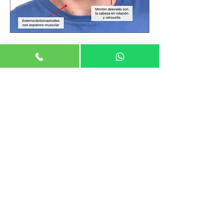
De la misma forma que en el espasmo hemifacial y el
blefaroespasmo, en la distonía cervical se han
intentado usar diferentes fármacos por vía oral para
controlar los movimientos espasmódicos del cuello,
pero, hasta la actualidad, no se ha tenido éxito. Por
ello, la aplicación local de toxina botulínica sigue
siendo el tratamiento de elección. Los puntos de
aplicación dependerán de los músculos
comprometidos. Para el caso de la distonía cervical de
tipo tortícolis suelen afectarse los músculos
esternocleidomastoideo contralateral, espleniocapitis
ipsilateral y semiespinoso capitis ipsilateral. La
cantidad de toxina botulínica que se utiliza en estos
casos es significativamente mayor que la usada en el
rostro, debido a que los músculos cervicales son más
voluminosos y, por lo tanto, se requieren dosis
mayores para producirles el efecto deseado. De esta
manera, si una dosis inicial total de toxina botulínica
para el espasmo hemifacial puede ser de 20 UI, la
dosis inicial total para la distonía cervical no suele ser
inferior de 100 UI.