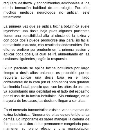
requiere destreza y conocimientos adicionales a los
de la formación habitual de neurología. Por ello,
muchos médicos neurólogos no aplican este
tratamiento.
La primera vez que se aplica toxina botulínica suele
inyectarse una dosis baja pues algunos pacientes
tienen una sensibilidad alta al efecto de la toxina y
con poca dosis puede producirse una parálisis facial
demasiado marcada, con resultados indeseables. Por
ello, se prefiere ser prudente en la primera sesión y
aplicar poca dosis, la cual se irá aumentando en las
sesiones siguientes, según la respuesta.
Si un paciente se aplica toxina botulínica por largo
tiempo a dosis altas entonces es probable que se
requiera aplicar una dosis baja en el lado
contralateral de la cara (en el lado sano) para guardar
la simetría facial, puesto que, con los años de uso, se
va acumulando una debilidad en el lado del espasmo
por el uso de la toxina botulínica. Sin embargo, en la
mayoría de los casos, las dosis no llegan a ser altas.
En el mercado farmacéutico existen varias marcas de
toxina botulínica. Ninguna de ellas es preferible a las
demás. Lo importante es saber manejar la cadena de
frío, pues la toxina debe permanecer congelada para
mantener su pleno efecto y una manipulación