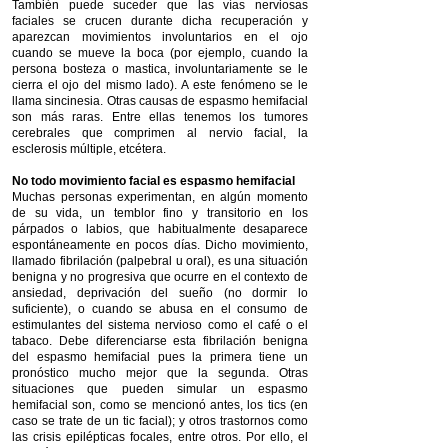
También puede suceder que las vías nerviosas
faciales se crucen durante dicha recuperación y
aparezcan movimientos involuntarios en el ojo
cuando se mueve la boca (por ejemplo, cuando la
persona bosteza o mastica, involuntariamente se le
cierra el ojo del mismo lado). A este fenómeno se le
llama sincinesia. Otras causas de espasmo hemifacial
son más raras. Entre ellas tenemos los tumores
cerebrales que comprimen al nervio facial, la
esclerosis múltiple, etcétera.
No todo movimiento facial es espasmo hemifacial
Muchas personas experimentan, en algún momento
de su vida, un temblor fino y transitorio en los
párpados o labios, que habitualmente desaparece
espontáneamente en pocos días. Dicho movimiento,
llamado fibrilación (palpebral u oral), es una situación
benigna y no progresiva que ocurre en el contexto de
ansiedad, deprivación del sueño (no dormir lo
suficiente), o cuando se abusa en el consumo de
estimulantes del sistema nervioso como el café o el
tabaco. Debe diferenciarse esta fibrilación benigna
del espasmo hemifacial pues la primera tiene un
pronóstico mucho mejor que la segunda. Otras
situaciones que pueden simular un espasmo
hemifacial son, como se mencionó antes, los tics (en
caso se trate de un tic facial); y otros trastornos como
las crisis epilépticas focales, entre otros. Por ello, el