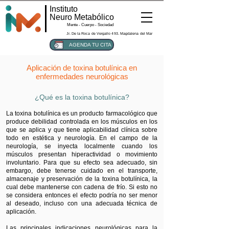
Instituto
Neuro Metabólico
Mente - Cuerpo - Sociedad
Jr. De la Roca de Vergallo 493. Magdalena del Mar
AGENDA TU CITA
Aplicación de toxina botulínica en
enfermedades neurológicas
¿Qué es la toxina botulínica?
La toxina botulínica es un producto farmacológico que
produce debilidad controlada en los músculos en los
que se aplica y que tiene aplicabilidad clínica sobre
todo en estética y neurología. En el campo de la
neurología, se inyecta localmente cuando los
músculos presentan hiperactividad o movimiento
involuntario. Para que su efecto sea adecuado, sin
embargo, debe tenerse cuidado en el transporte,
almacenaje y preservación de la toxina botulínica, la
cual debe mantenerse con cadena de frío. Si esto no
se considera entonces el efecto podría no ser menor
al deseado, incluso con una adecuada técnica de
aplicación.
Las principales indicaciones neurológicas para la