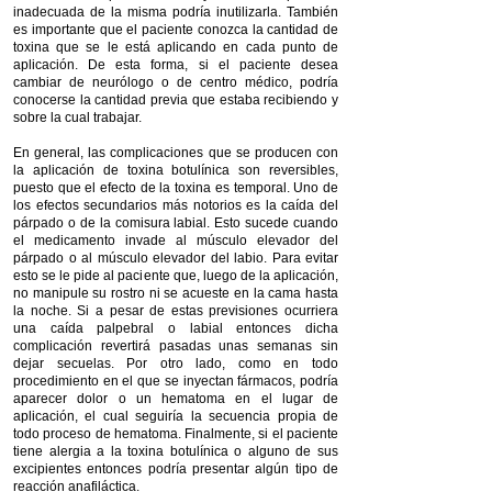
inadecuada de la misma podría inutilizarla. También
es importante que el paciente conozca la cantidad de
toxina que se le está aplicando en cada punto de
aplicación. De esta forma, si el paciente desea
cambiar de neurólogo o de centro médico, podría
conocerse la cantidad previa que estaba recibiendo y
sobre la cual trabajar.
En general, las complicaciones que se producen con
la aplicación de toxina botulínica son reversibles,
puesto que el efecto de la toxina es temporal. Uno de
los efectos secundarios más notorios es la caída del
párpado o de la comisura labial. Esto sucede cuando
el medicamento invade al músculo elevador del
párpado o al músculo elevador del labio. Para evitar
esto se le pide al paciente que, luego de la aplicación,
no manipule su rostro ni se acueste en la cama hasta
la noche. Si a pesar de estas previsiones ocurriera
una caída palpebral o labial entonces dicha
complicación revertirá pasadas unas semanas sin
dejar secuelas. Por otro lado, como en todo
procedimiento en el que se inyectan fármacos, podría
aparecer dolor o un hematoma en el lugar de
aplicación, el cual seguiría la secuencia propia de
todo proceso de hematoma. Finalmente, si el paciente
tiene alergia a la toxina botulínica o alguno de sus
excipientes entonces podría presentar algún tipo de
reacción anafiláctica.